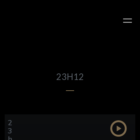
23H12
2
3
h